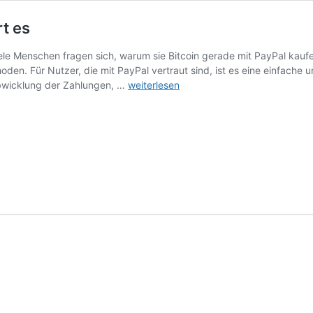
rt es
le Menschen fragen sich, warum sie Bitcoin gerade mit PayPal kaufe
den. Für Nutzer, die mit PayPal vertraut sind, ist es eine einfache 
Bitcoin
bwicklung der Zahlungen, …
weiterlesen
mit
PayPal
kaufen:
So
funktioniert
es