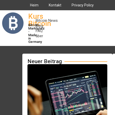
Heim
Kontakt
Privacy Policy
Kurs
Bitcoin News
Bitcoin
Bitcoin-
Blog
Marktplatz
FAQ
-
Made
über
in
Germany
Neuer Beitrag