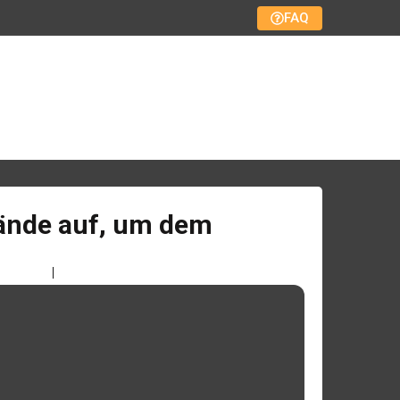
FAQ
tände auf, um dem
 7, 2025
10:12 a.m.