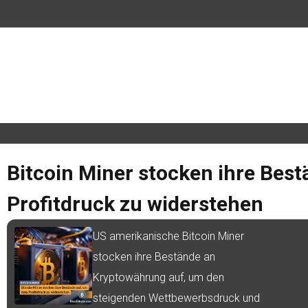
Bitcoin Miner stocken ihre Bes
Profitdruck zu widerstehen
Januar
US amerikanische Bitcoin Miner
stocken ihre Bestände an
Kryptowährung auf, um den
steigenden Wettbewerbsdruck und