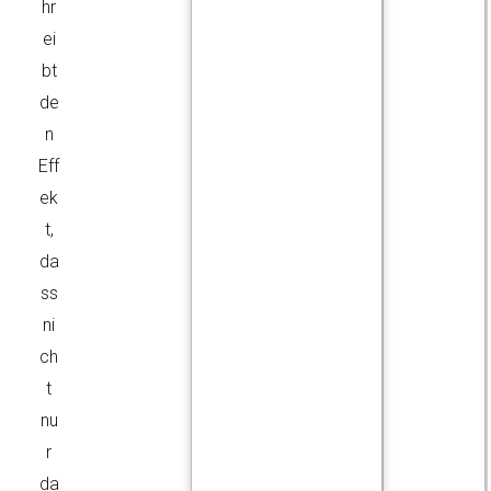
hr
ei
bt
de
n
Eff
ek
t,
da
ss
ni
ch
t
nu
r
da