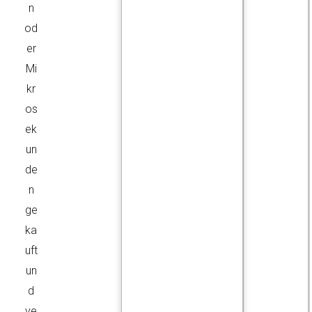
n
od
er
Mi
kr
os
ek
un
de
n
ge
ka
uft
un
d
ve