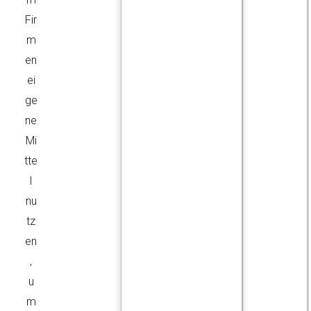
Fir
m
en
ei
ge
ne
Mi
tte
l
nu
tz
en
,
u
m