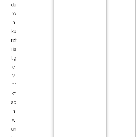
du
rc
h
ku
rzf
ris
tig
e
M
ar
kt
sc
h
w
an