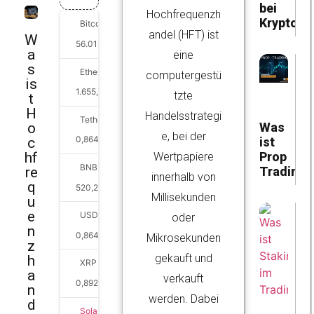
bei
Hochfrequenzh
Kryptowä
Bitcoin
andel (HFT) ist
W
56.019,35
€
0.3%
a
eine
s
Ethereum
computergestü
is
1.655,35
€
0%
tzte
t
H
Handelsstrategi
Tether
Was
o
e, bei der
0,864406
€
0%
ist
c
Prop
hf
Wertpapiere
BNB
Trading?
re
innerhalb von
q
520,27
€
1.4%
Millisekunden
u
e
USDC
oder
n
0,86462
€
0%
Mikrosekunden
z
gekauft und
h
XRP
a
verkauft
0,892628
€
0.2%
n
werden. Dabei
d
Solana