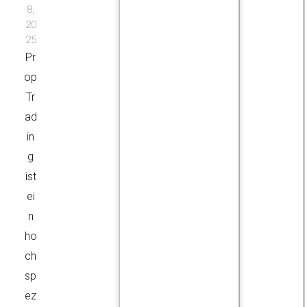
8,
20
25
Pr
op
Tr
ad
in
g
ist
ei
n
ho
ch
sp
ez