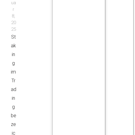
ua
r
8,
20
25
St
ak
in
g
im
Tr
ad
in
g
be
ze
ic