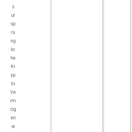
s
ur
sp
rü
ng
lic
he
Kr
yp
to
Ve
rm
ög
en
w