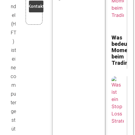
Kontakt
nd
el
(H
FT
Was
)
bedeutet
Moment
ist
beim
ei
Trading?
ne
co
m
pu
ter
ge
st
üt