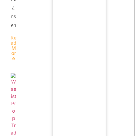
Zi
ns
en
Re
Ad
M
Or
E