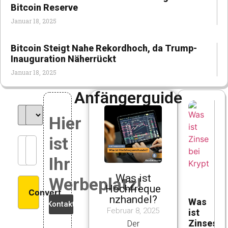
Bitcoin Reserve
Januar 18, 2025
Bitcoin Steigt Nahe Rekordhoch, da Trump-
Inauguration Näherrückt
Januar 18, 2025
Anfängerguide
Hier
ist
Ihr
Was ist
Werbeplatz!
Hochfreque
Convert
nzhandel?
Was
Kontakt
Februar 8, 2025
ist
Zinseszi
Der