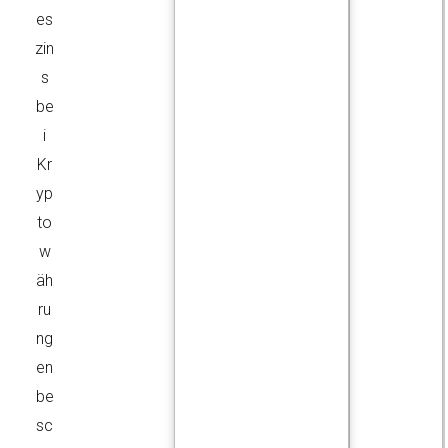
es
zin
s
be
i
Kr
yp
to
w
äh
ru
ng
en
be
sc