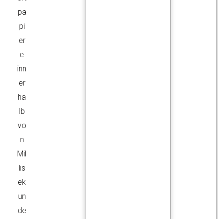
pa
pi
er
e
inn
er
ha
lb
vo
n
Mil
lis
ek
un
de