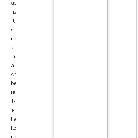
äc
hs
t,
so
nd
er
n
au
ch
be
rei
ts
er
ha
lte
ne