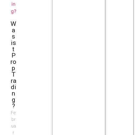
W
a
s
is
t
P
ro
p
T
ra
di
n
g
?
Fe
br
ua
r