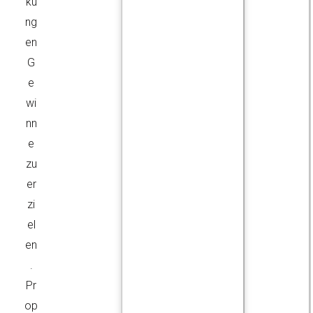
ku
ng
en
G
e
wi
nn
e
zu
er
zi
el
en
.
Pr
op