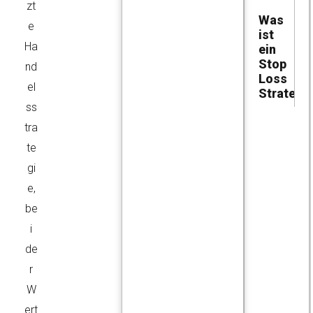
zt
Was
e
ist
Ha
ein
Stop
nd
Loss
el
Strategi
ss
tra
te
gi
e,
be
i
de
r
W
ert