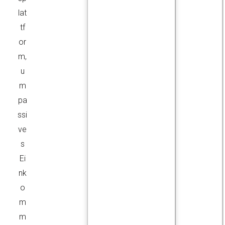
lat
tf
or
m,
u
m
pa
ssi
ve
s
Ei
nk
o
m
m