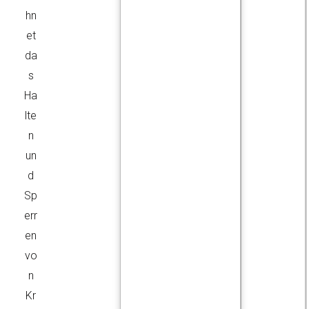
hn
et
da
s
Ha
lte
n
un
d
Sp
err
en
vo
n
Kr