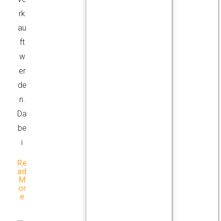
rk
au
ft
w
er
de
n.
Da
be
i
Re
Ad
M
Or
E