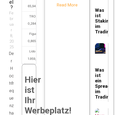
el
Read More
65,94
€
2.1%
?
Was
Fe
ist
TRON
br
Staking
0,284925
€
0.6%
ua
im
r
Trading?
Figure Heloc
8,
20
0,865815
€
2.7%
25
Lido Staked Ether
De
1.959,15
€
3.46%
r
H
Was
ist
oc
Hier
ein
hfr
Spread
ist
eq
im
Trading?
Ihr
ue
nz
Werbeplatz!
ha