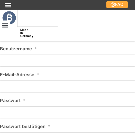
FAQ
Kurs
Bitcoin
Bitcoin-
Marktplatz
-
Made
in
Germany
Benutzername
*
E-Mail-Adresse
*
Passwort
*
Passwort bestätigen
*