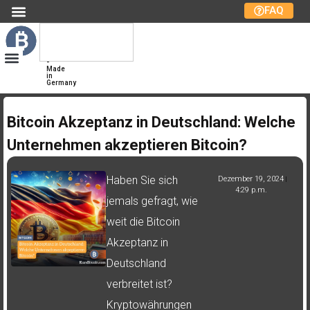
FAQ
Kurs
Bitcoin
Bitcoin-
Marktplatz
-
Made
in
Germany
Bitcoin Akzeptanz in Deutschland: Welche
Unternehmen akzeptieren Bitcoin?
Haben Sie sich
Dezember 19, 2024
4:29 p.m.
jemals gefragt, wie
weit die Bitcoin
Akzeptanz in
Deutschland
verbreitet ist?
Kryptowährungen