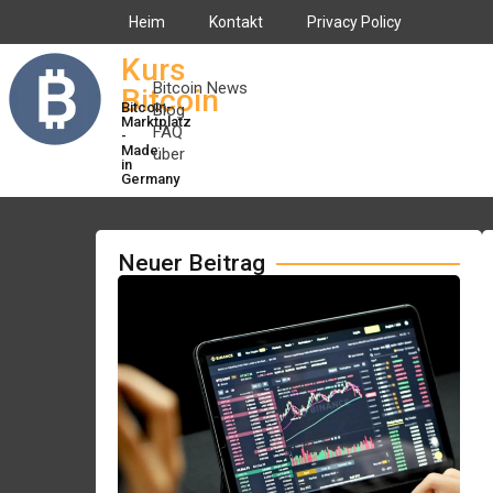
Heim
Kontakt
Privacy Policy
Kurs
Bitcoin News
Bitcoin
Bitcoin-
Blog
Marktplatz
FAQ
-
Made
über
in
Germany
Neuer Beitrag