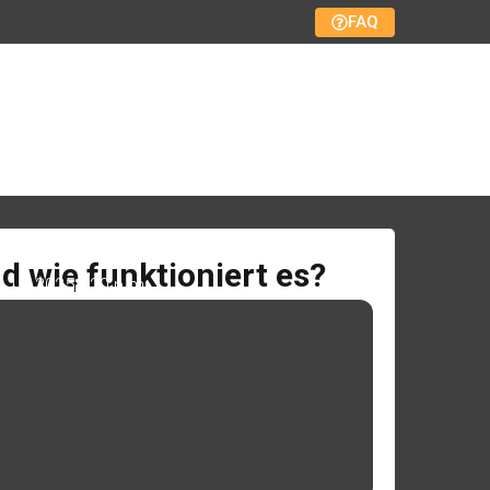
FAQ
d wie funktioniert es?
 12, 2025
1:20 p.m.