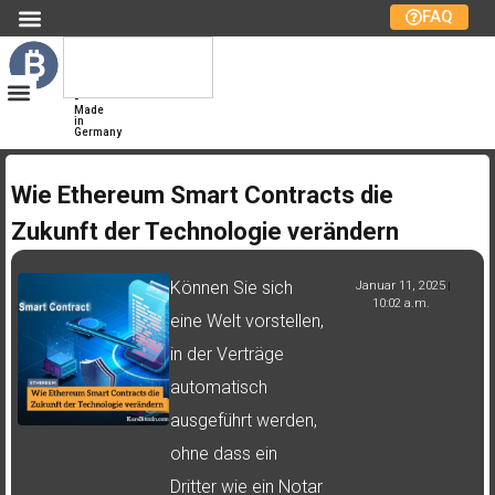
FAQ
Kurs
Bitcoin
Bitcoin-
Marktplatz
-
Made
in
Germany
Wie Ethereum Smart Contracts die
Zukunft der Technologie verändern
Können Sie sich
Januar 11, 2025
10:02 a.m.
eine Welt vorstellen,
in der Verträge
automatisch
ausgeführt werden,
ohne dass ein
Dritter wie ein Notar