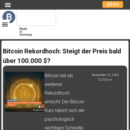
FAQ
Kurs
Bitcoin
Bitcoin-
Marktplatz
-
Made
in
Germany
Bitcoin Rekordhoch: Steigt der Preis bald
über 100.000 $?
Bitcoin hat ein
November 25, 2024
12:20 p.m.
weiteres
Rekordhoch
erreicht: Der Bitcoin
Kurs nähert sich der
psychologisch
wichtigen Schwelle